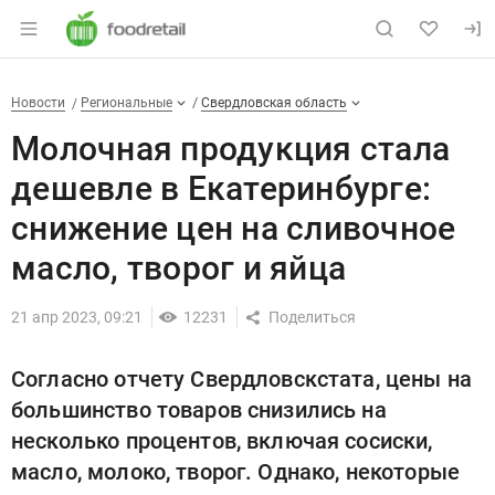
Раздел навигации по сайту foodretail.r
Молочная продукция стала деш
Новости
Разделы
Новости
Региональные
Свердловская область
Молочная продукция стала
дешевле в Екатеринбурге:
снижение цен на сливочное
масло, творог и яйца
21 апр 2023, 09:21
12231
Согласно отчету Свердловскстата, цены на
большинство товаров снизились на
несколько процентов, включая сосиски,
масло, молоко, творог. Однако, некоторые